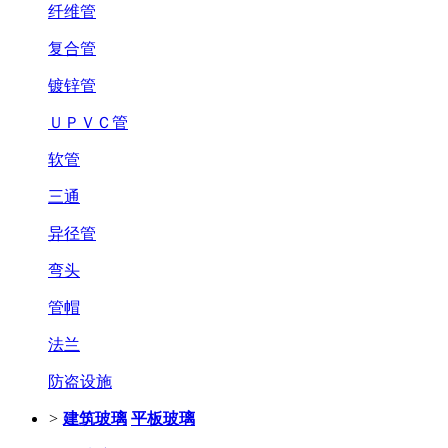
纤维管
复合管
镀锌管
ＵＰＶＣ管
软管
三通
异径管
弯头
管帽
法兰
防盗设施
>
建筑玻璃
平板玻璃