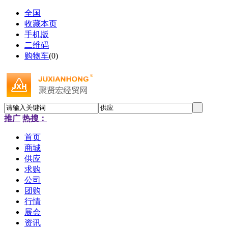
全国
收藏本页
手机版
二维码
购物车
(
0
)
推广
热搜：
首页
商城
供应
求购
公司
团购
行情
展会
资讯