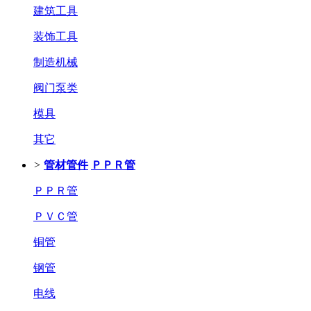
建筑工具
装饰工具
制造机械
阀门泵类
模具
其它
>
管材管件
ＰＰＲ管
ＰＰＲ管
ＰＶＣ管
铜管
钢管
电线