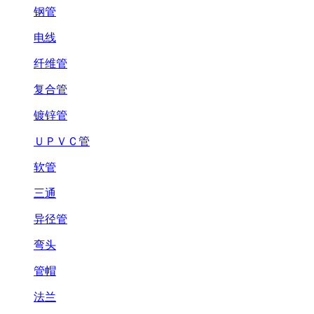
钢管
电线
纤维管
复合管
镀锌管
ＵＰＶＣ管
软管
三通
异径管
弯头
管帽
法兰