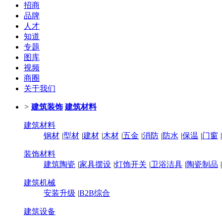
招商
品牌
人才
知道
专题
图库
视频
商圈
关于我们
>
建筑装饰
建筑材料
建筑材料
钢材
|
型材
|
建材
|
木材
|
五金
|
消防
|
防水
|
保温
|
门窗
|
装饰材料
建筑陶瓷
|
家具摆设
|
灯饰开关
|
卫浴洁具
|
陶瓷制品
|
建筑机械
安装升级
|
B2B综合
建筑设备